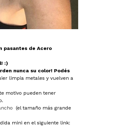
on pasantes de Acero
! :)
erden nunca su color!
Podés
ier limpia metales y vuelven a
este motivo pueden tener
o.
 ancho
(el tamaño más grande
dida mini en el siguiente link: