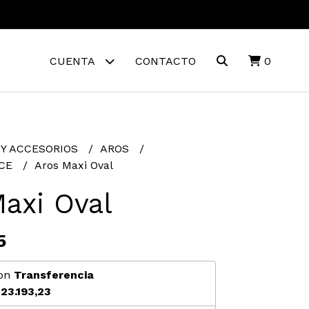
CUENTA
CONTACTO
0
 Y ACCESORIOS
AROS
NCE
Aros Maxi Oval
axi Oval
5
on
Transferencia
23.193,23