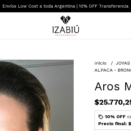
Envíos Low Cost a toda Argentina | 10% OFF Transferencia
Inicio
JOYAS
ALPACA - BRO
Aros M
$25.770,2
10% OFF
c
Precio final:
$