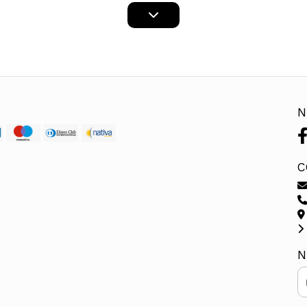
N
C
N