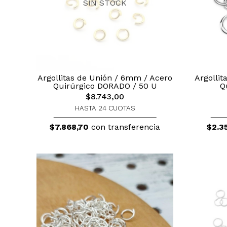
SIN STOCK
Argollitas de Unión / 6mm / Acero
Argolli
Quirúrgico DORADO / 50 U
Q
$8.743,00
HASTA 24 CUOTAS
$7.868,70
con transferencia
$2.3