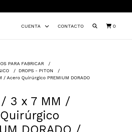
CUENTA
CONTACTO
0
OS PARA FABRICAR
GICO
DROPS - PITON
MM / Acero Quirúrgico PREMIUM DORADO
/ 3 x 7 MM /
Quirúrgico
UM DORADO /