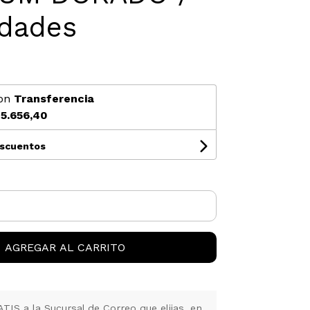
idades
9
on
Transferencia
5.656,40
escuentos
AGREGAR AL CARRITO
IS a la Sucursal de Correo que elijas, en