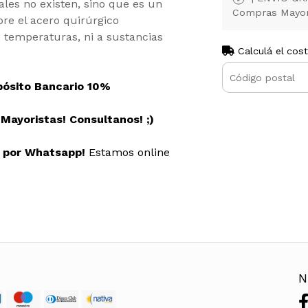
les no existen, sino que es un
Compras Mayor
re el acero quirúrgico
s temperaturas, ni a sustancias
Calculá el cos
pósito Bancario 10%
ayoristas! Consultanos! ;)
s por Whatsapp!
Estamos online
N