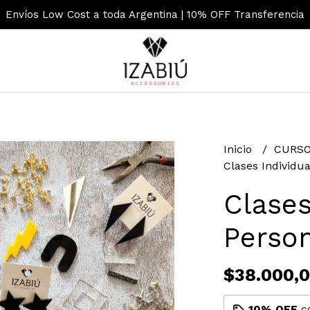
Envíos Low Cost a toda Argentina | 10% OFF Transferencia
Inicio
CURS
Clases Individua
Clases
Person
$38.000,
10% OFF
c